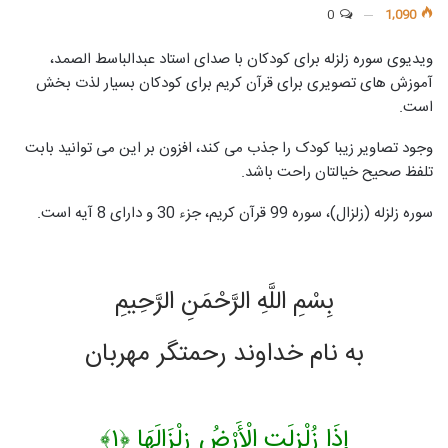
0
1,090
ویدیوی سوره زلزله برای کودکان با صدای استاد عبدالباسط الصمد،
آموزش های تصویری برای قرآن کریم برای کودکان بسیار لذت بخش
است.
وجود تصاویر زیبا کودک را جذب می کند، افزون بر این می توانید بابت
تلفظ صحیح خیالتان راحت باشد.
سوره زلزله (زلزال)، سوره 99 قرآن کریم، جزء 30 و دارای 8 آیه است.
بِسْمِ اللَّهِ الرَّحْمَنِ الرَّحِيمِ
به نام خداوند رحمتگر مهربان
إِذَا زُلْزِلَتِ الْأَرْضُ زِلْزَالَهَا ﴿۱﴾