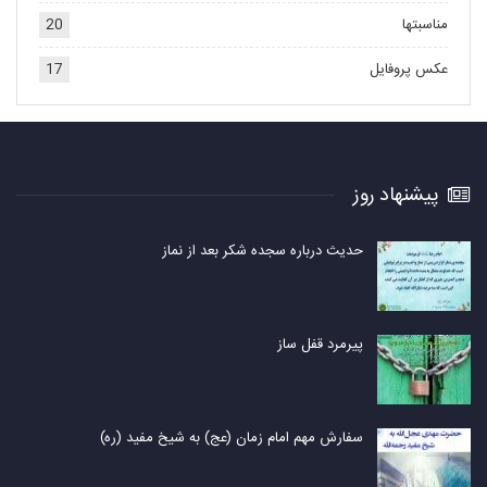
مناسبتها
20
عکس پروفایل
17
پیشنهاد روز
حدیث درباره سجده شکر بعد از نماز
پیرمرد قفل ساز
سفارش مهم امام زمان (عج) به شیخ مفید (ره)