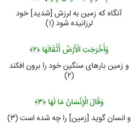
آنگاه كه زمين به لرزش [شديد] خود
لرزانيده شود (۱)
وَأَخْرَجَتِ الْأَرْضُ أَثْقَالَهَا ﴿۲﴾
و زمين بارهاى سنگين خود را برون افكند
(۲)
وَقَالَ الْإِنْسَانُ مَا لَهَا ﴿۳﴾
و انسان گويد [زمين] را چه شده است (۳)