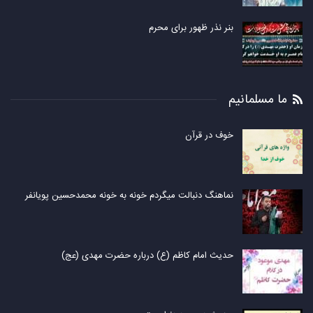
بنر نذر ظهور برای محرم
ما مسلمانیم
خوف در قرآن
نماهنگ دنبالت ميگردم خونه به خونه محمدحسین پویانفر
حدیث امام کاظم (ع) درباره حضرت مهدی (عج)