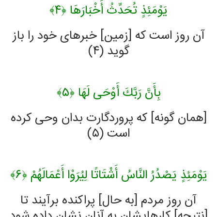
يَوْمَئِذٍ تُحَدِّثُ أَخْبَارَهَا ﴿۴﴾
آن روز است كه [زمين] خبرهاى خود را باز
گويد (۴)
بِأَنَّ رَبَّكَ أَوْحَى لَهَا ﴿۵﴾
[همان گونه] كه پروردگارت بدان وحى كرده
است (۵)
يَوْمَئِذٍ يَصْدُرُ النَّاسُ أَشْتَاتًا لِيُرَوْا أَعْمَالَهُمْ ﴿۶﴾
آن روز مردم [به حال] پراكنده برآيند تا
[نتيجه] كارهايشان به آنان نشان داده شود