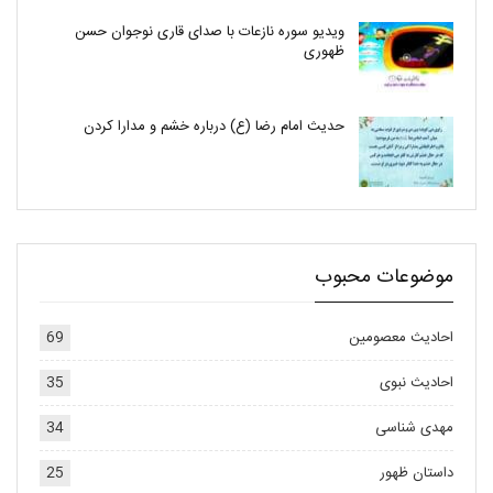
ویدیو سوره نازعات با صدای قاری نوجوان حسن
ظهوری
حدیث امام رضا (ع) درباره خشم و مدارا کردن
موضوعات محبوب
احادیث معصومین
69
احادیث نبوی
35
مهدی شناسی
34
داستان ظهور
25