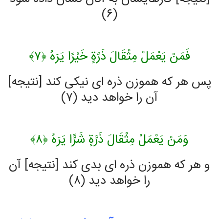
(۶)
فَمَنْ يَعْمَلْ مِثْقَالَ ذَرَّةٍ خَيْرًا يَرَهُ ﴿۷﴾
پس هر كه هموزن ذره‏ اى نيكى كند [نتيجه]
آن را خواهد ديد (۷)
وَمَنْ يَعْمَلْ مِثْقَالَ ذَرَّةٍ شَرًّا يَرَهُ ﴿۸﴾
و هر كه هموزن ذره‏ اى بدى كند [نتيجه] آن
را خواهد ديد (۸)