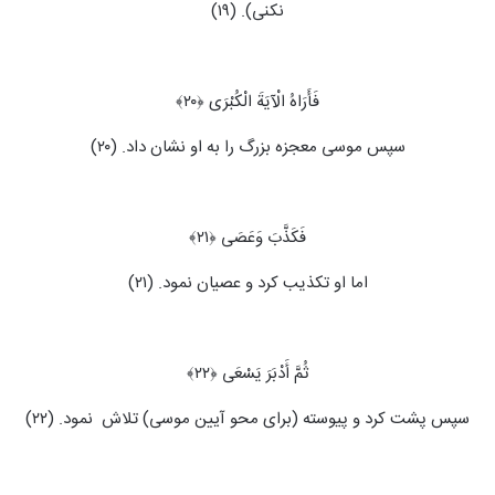
نکنی). (۱۹)
فَأَرَاهُ الْآیَةَ الْکُبْرَى ﴿۲۰﴾
سپس موسی معجزه بزرگ را به او نشان داد. (۲۰)
فَکَذَّبَ وَعَصَى ﴿۲۱﴾
اما او تکذیب کرد و عصیان نمود. (۲۱)
ثُمَّ أَدْبَرَ یَسْعَى ﴿۲۲﴾
سپس پشت کرد و پیوسته (برای محو آیین موسی) تلاش ‍ نمود. (۲۲)