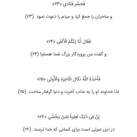
فَحَشَرَ فَنَادَى ﴿۲۳﴾
و ساحران را جمع کرد و مردم را دعوت نمود. (۲۳)
فَقَالَ أَنَا رَبُّکُمُ الْأَعْلَى ﴿۲۴﴾
و گفت من پروردگار بزرگ شما هستم! (۲۴)
فَأَخَذَهُ اللَّهُ نَکَالَ الْآخِرَةِ وَالْأُولَى ﴿۲۵﴾
لذا خداوند او را به عذاب آخرت و دنیا گرفتار ساخت. (۲۵)
إِنَّ فِی ذَلِکَ لَعِبْرَةً لِمَنْ یَخْشَى ﴿۲۶﴾
در این عبرتی است برای کسانی که خدا ترسند. (۲۶)