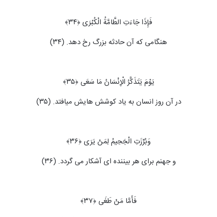
فَإِذَا جَاءَتِ الطَّامَّةُ الْکُبْرَى ﴿۳۴﴾
هنگامی که آن حادثه بزرگ رخ دهد. (۳۴)
یَوْمَ یَتَذَکَّرُ الْإِنْسَانُ مَا سَعَى ﴿۳۵﴾
در آن روز انسان به یاد کوشش هایش می‏افتد. (۳۵)
وَبُرِّزَتِ الْجَحِیمُ لِمَنْ یَرَى ﴿۳۶﴾
و جهنم برای هر بیننده‏ ای آشکار می ‏گردد. (۳۶)
فَأَمَّا مَنْ طَغَى ﴿۳۷﴾