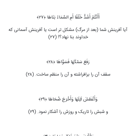
أَأَنْتُمْ أَشَدُّ خَلْقًا أَمِ السَّمَاءُ بَنَاهَا ﴿۲۷﴾
آیا آفرینش شما (بعد از مرگ) مشکل تر است یا آفرینش آسمانی که
خداوند بنا نهاد؟! (۲۷)
رَفَعَ سَمْکَهَا فَسَوَّاهَا ﴿۲۸﴾
سقف آن را برافراشته و آن را منظم ساخت. (۲۸)
وَأَغْطَشَ لَیْلَهَا وَأَخْرَجَ ضُحَاهَا ﴿۲۹﴾
و شبش را تاریک و روزش را آشکار نمود. (۲۹)