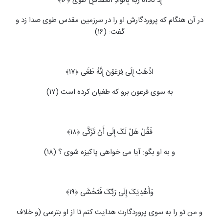
إِذْ نَادَاهُ رَبُّهُ بِالْوَادِ الْمُقَدَّسِ طُوًى ﴿۱۶﴾
در آن هنگام که پروردگارش او را در سرزمین مقدس طوی صدا زد و
گفت: (۱۶)
اذْهَبْ إِلَى فِرْعَوْنَ إِنَّهُ طَغَى ﴿۱۷﴾
به سوی فرعون برو که طغیان کرده است (۱۷)
فَقُلْ هَلْ لَکَ إِلَى أَنْ تَزَکَّى ﴿۱۸﴾
و به او بگو: آیا می‏ خواهی پاکیزه شوی ؟ (۱۸)
وَأَهْدِیَکَ إِلَى رَبِّکَ فَتَخْشَى ﴿۱۹﴾
و من تو را به سوی پروردگارت هدایت کنم تا از او بترسی (و خلاف