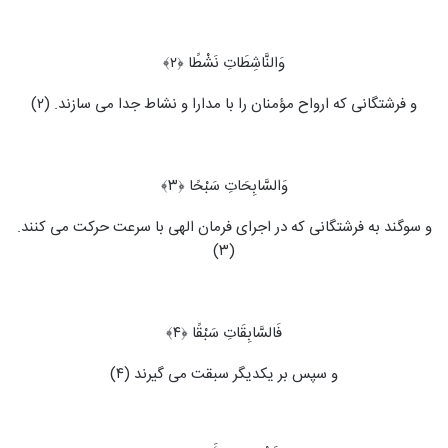
وَالنَّاشِطَاتِ نَشْطًا ﴿۲﴾
و فرشتگانی که ارواح مؤمنان را با مدارا و نشاط جدا می ‏سازند. (۲)
وَالسَّابِحَاتِ سَبْحًا ﴿۳﴾
و سوگند به فرشتگانی که در اجرای فرمان الهی با سرعت حرکت می‏ کنند.
(۳)
فَالسَّابِقَاتِ سَبْقًا ﴿۴﴾
و سپس بر یکدیگر سبقت می‏ گیرند (۴)