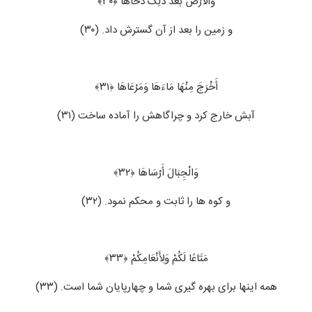
وَالْأَرْضَ بَعْدَ ذَلِکَ دَحَاهَا ﴿۳۰﴾
و زمین را بعد از آن گسترش داد. (۳۰)
أَخْرَجَ مِنْهَا مَاءَهَا وَمَرْعَاهَا ﴿۳۱﴾
آبش خارج کرد و چراگاهش را آماده ساخت (۳۱)
وَالْجِبَالَ أَرْسَاهَا ﴿۳۲﴾
و کوه ها را ثابت و محکم نمود. (۳۲)
مَتَاعًا لَکُمْ وَلِأَنْعَامِکُمْ ﴿۳۳﴾
همه اینها برای بهره گیری شما و چهارپایان شما است. (۳۳)