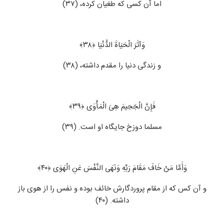
اما آن کسی که طغیان کرده، (۳۷)
وَآثَرَ الْحَیَاةَ الدُّنْیَا ﴿۳۸﴾
و زندگی دنیا را مقدم داشته، (۳۸)
فَإِنَّ الْجَحِیمَ هِیَ الْمَأْوَى ﴿۳۹﴾
مسلما دوزخ جایگاه او است. (۳۹)
وَأَمَّا مَنْ خَافَ مَقَامَ رَبِّهِ وَنَهَى النَّفْسَ عَنِ الْهَوَى ﴿۴۰﴾
و آن کس که از مقام پروردگارش خائف بوده و نفس را از هوی باز
داشته. (۴۰)