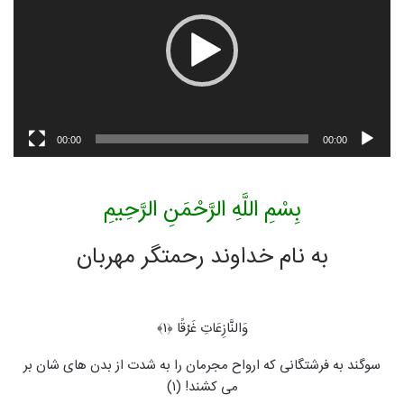
00:00
00:00
بِسْمِ اللَّهِ الرَّحْمَنِ الرَّحِیمِ
به نام خداوند رحمتگر مهربان
وَالنَّازِعَاتِ غَرْقًا ﴿۱﴾
سوگند به فرشتگانی که ارواح مجرمان را به شدت از بدن های شان بر
می‏ کشند! (۱)