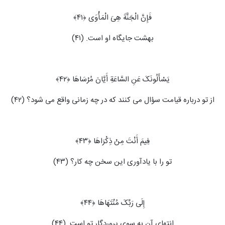
فَإِنَّ الْجَنَّةَ هِیَ الْمَأْوَى ﴿۴۱﴾
بهشت جایگاه او است. (۴۱)
یَسْأَلُونَکَ عَنِ السَّاعَةِ أَیَّانَ مُرْسَاهَا ﴿۴۲﴾
از تو درباره قیامت سؤال می ‏کنند که در چه زمانی واقع می‏ شود؟ (۴۲)
فِیمَ أَنْتَ مِنْ ذِکْرَاهَا ﴿۴۳﴾
تو را با یادآوری این سخن چه کار؟ (۴۳)
إِلَى رَبِّکَ مُنْتَهَاهَا ﴿۴۴﴾
انتهای آن به سوی پروردگار تو است. (۴۴)