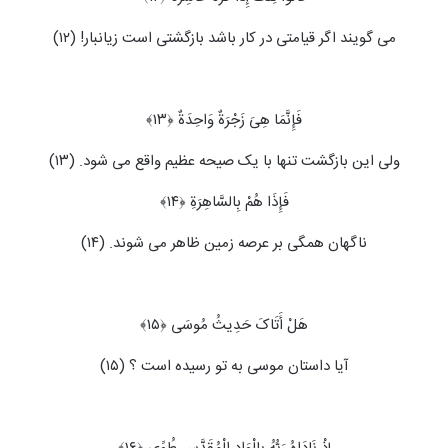
می گویند اگر قیامتی در کار باشد بازگشتی است زیانبار! (۱۲)
فَإِنَّمَا هِیَ زَجْرَةٌ وَاحِدَةٌ ﴿۱۳﴾
ولی این بازگشت تنها با یک صیحه عظیم واقع می ‏شود. (۱۳)
فَإِذَا هُمْ بِالسَّاهِرَةِ ﴿۱۴﴾
ناگهان همگی بر عرصه زمین ظاهر می‏ شوند. (۱۴)
هَلْ أَتَاکَ حَدِیثُ مُوسَى ﴿۱۵﴾
آیا داستان موسی به تو رسیده است ؟ (۱۵)