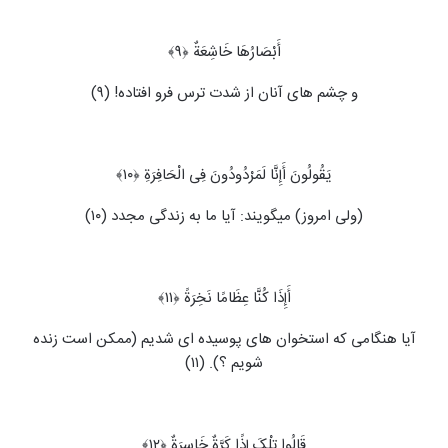
أَبْصَارُهَا خَاشِعَةٌ ﴿۹﴾
و چشم های آنان از شدت ترس فرو افتاده! (۹)
یَقُولُونَ أَإِنَّا لَمَرْدُودُونَ فِی الْحَافِرَةِ ﴿۱۰﴾
(ولی امروز) می‏گویند: آیا ما به زندگی مجدد (۱۰)
أَإِذَا کُنَّا عِظَامًا نَخِرَةً ﴿۱۱﴾
آیا هنگامی که استخوان های پوسیده ای شدیم (ممکن است زنده
شویم ؟). (۱۱)
قَالُوا تِلْکَ إِذًا کَرَّةٌ خَاسِرَةٌ ﴿۱۲﴾