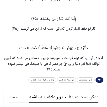
إِنَّمَا أَنْتَ مُنْذِرُ مَنْ یَخْشَاهَا ﴿۴۵﴾
کار تو فقط انذار کردن کسانی است که از آن می‏ ترسند. (۴۵)
کَأَنَّهُمْ یَوْمَ یَرَوْنَهَا لَمْ یَلْبَثُوا إِلَّا عَشِیَّةً أَوْ ضُحَاهَا ﴿۴۶﴾
آنها در آن روز که قیام قیامت را می‏بینند چنین احساس می‏ کنند که گویی
توقف آنها (در دنیا و برزخ) جز عصر گاهی یا صبحگاهی بیشتر نبوده
است. (۴۶)
قرآن تصویری
کودکانه مذهبی
ویدیوی قرآن برای کودک
ممکن است به مطالب زیر علاقه مند باشید
همه