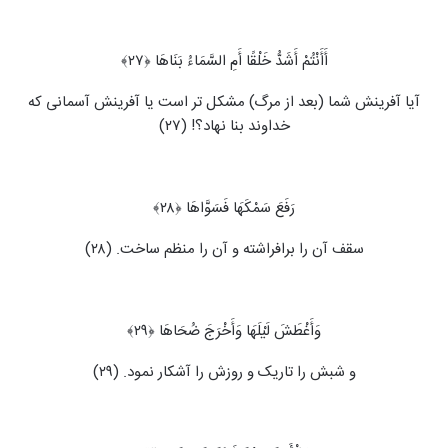
أَأَنْتُمْ أَشَدُّ خَلْقًا أَمِ السَّمَاءُ بَنَاهَا ﴿۲۷﴾
آیا آفرینش شما (بعد از مرگ) مشکل تر است یا آفرینش آسمانی که
خداوند بنا نهاد؟! (۲۷)
رَفَعَ سَمْکَهَا فَسَوَّاهَا ﴿۲۸﴾
سقف آن را برافراشته و آن را منظم ساخت. (۲۸)
وَأَغْطَشَ لَیْلَهَا وَأَخْرَجَ ضُحَاهَا ﴿۲۹﴾
و شبش را تاریک و روزش را آشکار نمود. (۲۹)