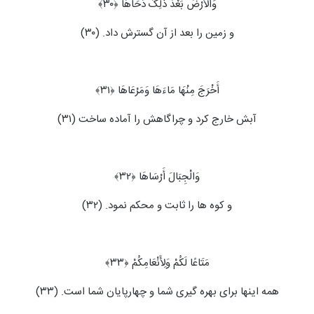
وَالْأَرْضَ بَعْدَ ذَلِکَ دَحَاهَا ﴿۳۰﴾
و زمین را بعد از آن گسترش داد. (۳۰)
أَخْرَجَ مِنْهَا مَاءَهَا وَمَرْعَاهَا ﴿۳۱﴾
آبش خارج کرد و چراگاهش را آماده ساخت (۳۱)
وَالْجِبَالَ أَرْسَاهَا ﴿۳۲﴾
و کوه ها را ثابت و محکم نمود. (۳۲)
مَتَاعًا لَکُمْ وَلِأَنْعَامِکُمْ ﴿۳۳﴾
همه اینها برای بهره گیری شما و چهارپایان شما است. (۳۳)