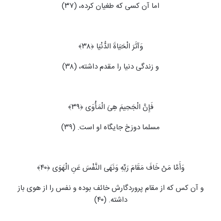
اما آن کسی که طغیان کرده، (۳۷)
وَآثَرَ الْحَیَاةَ الدُّنْیَا ﴿۳۸﴾
و زندگی دنیا را مقدم داشته، (۳۸)
فَإِنَّ الْجَحِیمَ هِیَ الْمَأْوَى ﴿۳۹﴾
مسلما دوزخ جایگاه او است. (۳۹)
وَأَمَّا مَنْ خَافَ مَقَامَ رَبِّهِ وَنَهَى النَّفْسَ عَنِ الْهَوَى ﴿۴۰﴾
و آن کس که از مقام پروردگارش خائف بوده و نفس را از هوی باز
داشته. (۴۰)