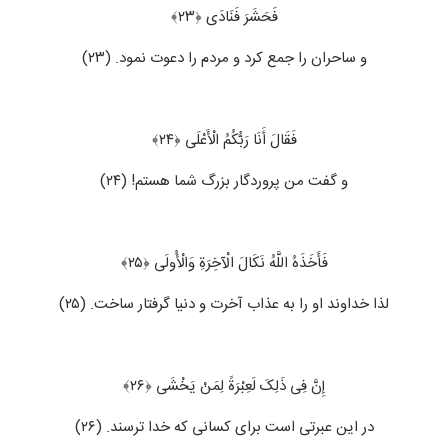
فَحَشَرَ فَنَادَى ﴿۲۳﴾
و ساحران را جمع کرد و مردم را دعوت نمود. (۲۳)
فَقَالَ أَنَا رَبُّکُمُ الْأَعْلَى ﴿۲۴﴾
و گفت من پروردگار بزرگ شما هستم! (۲۴)
فَأَخَذَهُ اللَّهُ نَکَالَ الْآخِرَةِ وَالْأُولَى ﴿۲۵﴾
لذا خداوند او را به عذاب آخرت و دنیا گرفتار ساخت. (۲۵)
إِنَّ فِی ذَلِکَ لَعِبْرَةً لِمَنْ یَخْشَى ﴿۲۶﴾
در این عبرتی است برای کسانی که خدا ترسند. (۲۶)