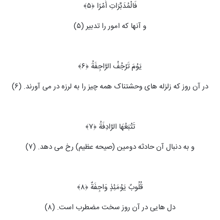
فَالْمُدَبِّرَاتِ أَمْرًا ﴿۵﴾
و آنها که امور را تدبیر (۵)
یَوْمَ تَرْجُفُ الرَّاجِفَةُ ﴿۶﴾
در آن روز که زلزله‏ های وحشتناک همه چیز را به لرزه در می ‏آورند. (۶)
تَتْبَعُهَا الرَّادِفَةُ ﴿۷﴾
و به دنبال آن حادثه دومین (صیحه عظیم) رخ می ‏دهد. (۷)
قُلُوبٌ یَوْمَئِذٍ وَاجِفَةٌ ﴿۸﴾
دل هایی در آن روز سخت مضطرب است. (۸)