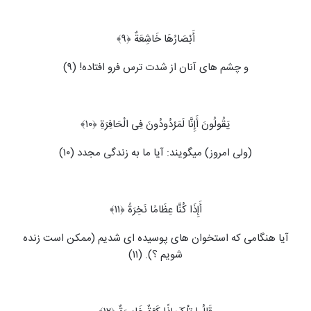
أَبْصَارُهَا خَاشِعَةٌ ﴿۹﴾
و چشم های آنان از شدت ترس فرو افتاده! (۹)
یَقُولُونَ أَإِنَّا لَمَرْدُودُونَ فِی الْحَافِرَةِ ﴿۱۰﴾
(ولی امروز) می‏گویند: آیا ما به زندگی مجدد (۱۰)
أَإِذَا کُنَّا عِظَامًا نَخِرَةً ﴿۱۱﴾
آیا هنگامی که استخوان های پوسیده ای شدیم (ممکن است زنده
شویم ؟). (۱۱)