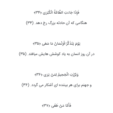
فَإِذَا جَاءَتِ الطَّامَّةُ الْکُبْرَى ﴿۳۴﴾
هنگامی که آن حادثه بزرگ رخ دهد. (۳۴)
یَوْمَ یَتَذَکَّرُ الْإِنْسَانُ مَا سَعَى ﴿۳۵﴾
در آن روز انسان به یاد کوشش هایش می‏افتد. (۳۵)
وَبُرِّزَتِ الْجَحِیمُ لِمَنْ یَرَى ﴿۳۶﴾
و جهنم برای هر بیننده‏ ای آشکار می ‏گردد. (۳۶)
فَأَمَّا مَنْ طَغَى ﴿۳۷﴾