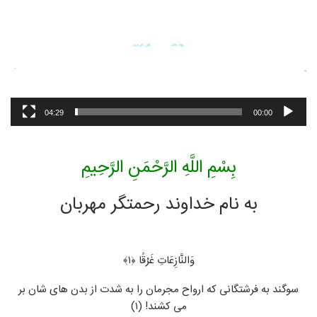
04:29
00:00
بِسْمِ اللَّهِ الرَّحْمَنِ الرَّحِیمِ
به نام خداوند رحمتگر مهربان
وَالنَّازِعَاتِ غَرْقًا ﴿۱﴾
سوگند به فرشتگانی که ارواح مجرمان را به شدت از بدن های شان بر
می‏ کشند! (۱)