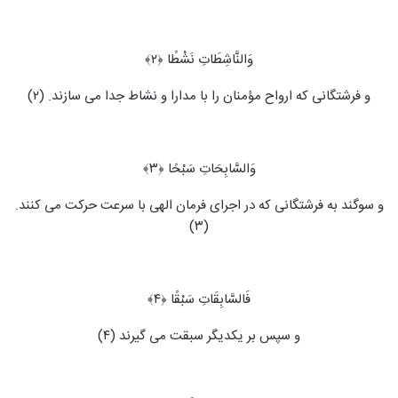
وَالنَّاشِطَاتِ نَشْطًا ﴿۲﴾
و فرشتگانی که ارواح مؤمنان را با مدارا و نشاط جدا می ‏سازند. (۲)
وَالسَّابِحَاتِ سَبْحًا ﴿۳﴾
و سوگند به فرشتگانی که در اجرای فرمان الهی با سرعت حرکت می‏ کنند.
(۳)
فَالسَّابِقَاتِ سَبْقًا ﴿۴﴾
و سپس بر یکدیگر سبقت می‏ گیرند (۴)