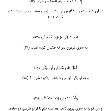
إِذْ نَادَاهُ رَبُّهُ بِالْوَادِ الْمُقَدَّسِ طُوًى ﴿۱۶﴾
در آن هنگام که پروردگارش او را در سرزمین مقدس طوی صدا زد و
گفت: (۱۶)
اذْهَبْ إِلَى فِرْعَوْنَ إِنَّهُ طَغَى ﴿۱۷﴾
به سوی فرعون برو که طغیان کرده است (۱۷)
فَقُلْ هَلْ لَکَ إِلَى أَنْ تَزَکَّى ﴿۱۸﴾
و به او بگو: آیا می‏ خواهی پاکیزه شوی ؟ (۱۸)
وَأَهْدِیَکَ إِلَى رَبِّکَ فَتَخْشَى ﴿۱۹﴾
و من تو را به سوی پروردگارت هدایت کنم تا از او بترسی (و خلاف