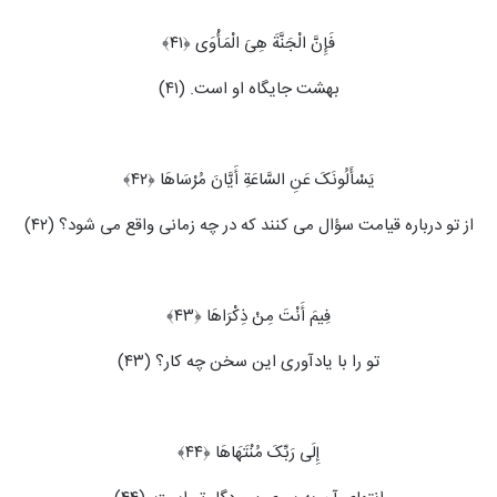
فَإِنَّ الْجَنَّةَ هِیَ الْمَأْوَى ﴿۴۱﴾
بهشت جایگاه او است. (۴۱)
یَسْأَلُونَکَ عَنِ السَّاعَةِ أَیَّانَ مُرْسَاهَا ﴿۴۲﴾
از تو درباره قیامت سؤال می ‏کنند که در چه زمانی واقع می‏ شود؟ (۴۲)
فِیمَ أَنْتَ مِنْ ذِکْرَاهَا ﴿۴۳﴾
تو را با یادآوری این سخن چه کار؟ (۴۳)
إِلَى رَبِّکَ مُنْتَهَاهَا ﴿۴۴﴾