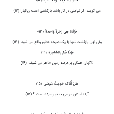
قَالُوا تِلْکَ إِذًا کَرَّةٌ خَاسِرَةٌ ﴿۱۲﴾
می گویند اگر قیامتی در کار باشد بازگشتی است زیانبار! (۱۲)
فَإِنَّمَا هِیَ زَجْرَةٌ وَاحِدَةٌ ﴿۱۳﴾
ولی این بازگشت تنها با یک صیحه عظیم واقع می ‏شود. (۱۳)
فَإِذَا هُمْ بِالسَّاهِرَةِ ﴿۱۴﴾
ناگهان همگی بر عرصه زمین ظاهر می‏ شوند. (۱۴)
هَلْ أَتَاکَ حَدِیثُ مُوسَى ﴿۱۵﴾
آیا داستان موسی به تو رسیده است ؟ (۱۵)