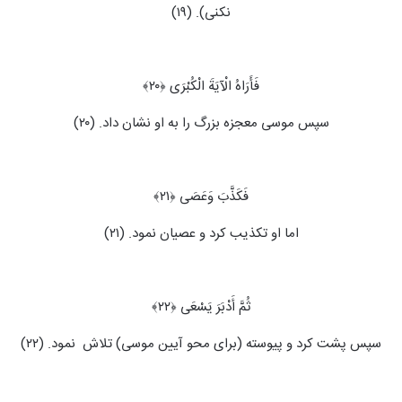
نکنی). (۱۹)
فَأَرَاهُ الْآیَةَ الْکُبْرَى ﴿۲۰﴾
سپس موسی معجزه بزرگ را به او نشان داد. (۲۰)
فَکَذَّبَ وَعَصَى ﴿۲۱﴾
اما او تکذیب کرد و عصیان نمود. (۲۱)
ثُمَّ أَدْبَرَ یَسْعَى ﴿۲۲﴾
سپس پشت کرد و پیوسته (برای محو آیین موسی) تلاش ‍ نمود. (۲۲)