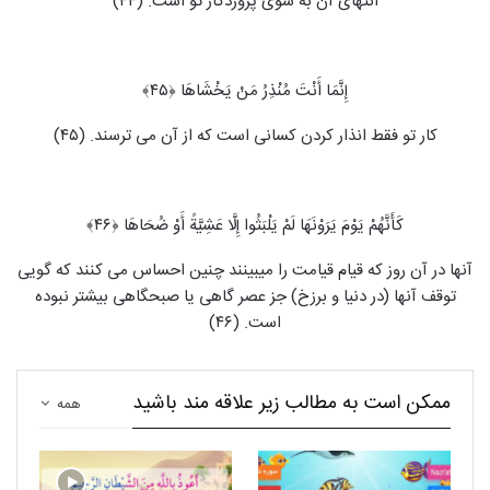
انتهای آن به سوی پروردگار تو است. (۴۴)
إِنَّمَا أَنْتَ مُنْذِرُ مَنْ یَخْشَاهَا ﴿۴۵﴾
کار تو فقط انذار کردن کسانی است که از آن می‏ ترسند. (۴۵)
کَأَنَّهُمْ یَوْمَ یَرَوْنَهَا لَمْ یَلْبَثُوا إِلَّا عَشِیَّةً أَوْ ضُحَاهَا ﴿۴۶﴾
آنها در آن روز که قیام قیامت را می‏بینند چنین احساس می‏ کنند که گویی
توقف آنها (در دنیا و برزخ) جز عصر گاهی یا صبحگاهی بیشتر نبوده
است. (۴۶)
ممکن است به مطالب زیر علاقه مند باشید
همه