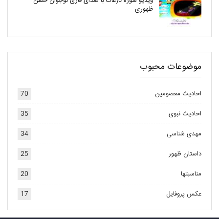
ویدیو سوره نازعات با صدای قاری نوجوان حسن
ظهوری
موضوعات محبوب
احادیث معصومین
70
احادیث نبوی
35
مهدی شناسی
34
داستان ظهور
25
مناسبتها
20
عکس پروفایل
17