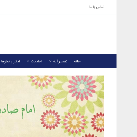
تماس با ما
خانه
تفسیر آیه
احادیث
اذکار و نمازها