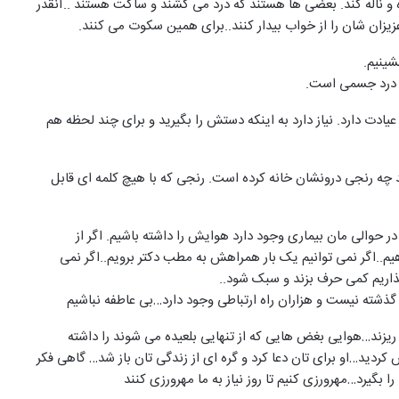
آه و ناله کند. بعضی ها هستند که درد می کشند و ساکت هستند ..آنقدر
یزان شان را از خواب بیدار کنند..برای همین سکوت می کنند.
شینیم.
ز درد جسمی است.
یادت دارد. نیاز دارد به اینکه دستش را بگیرید و برای چند لحظه هم
 چه رنجی درونشان خانه کرده است. رنجی که با هیچ کلمه ای قابل
ر در حوالی مان بیماری وجود دارد هوایش را داشته باشیم. اگر از
..اگر نمی توانیم یک بار همراهش به مطب دکتر برویم..اگر نمی
گذاریم کمی حرف بزند و سبک شود..
ثل گذشته نیست و هزاران راه ارتباطی وجود دارد…بی عاطفه نباشیم
ند…هوایی بغض هایی که از تنهایی بلعیده می شوند را داشته
ردید…او برای تان دعا کرد و گره ای از زندگی تان باز شد… گاهی فکر
 بگیرد…مهرورزی کنیم تا روز نیاز به ما مهرورزی کنند