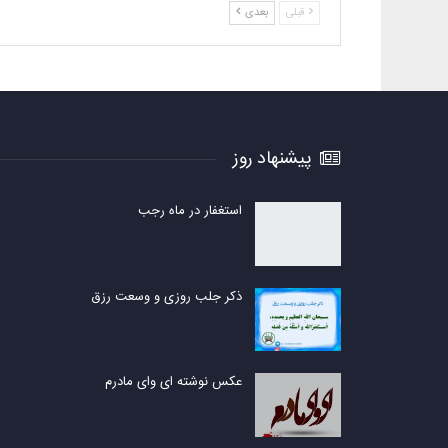
قبلی
بعدی
پیشنهاد روز
استغفار در ماه رجب
ذکر جلب روزی و وسعت رزق
عکس نوشته ای وای مادرم