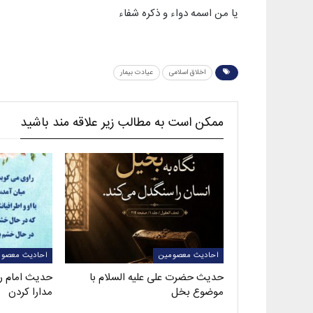
یا من اسمه دواء و ذکره شفاء
اخلاق اسلامی
عیادت بیمار
ممکن است به مطالب زیر علاقه مند باشید
احادیث معصومین
احادیث معصوم
حدیث حضرت علی علیه السلام با
حدیث امام رض
موضوع بخل
مدارا کردن