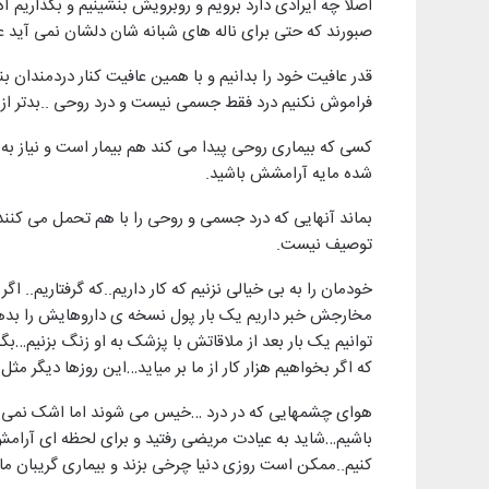
اصلا چه ایرادی دارد برویم و روبرویش بنشینیم و بگذاریم 
صبورند که حتی برای ناله های شبانه شان دلشان نمی آید عز
قدر عافیت خود را بدانیم و با همین عافیت کنار دردمندان بن
فراموش نکنیم درد فقط جسمی نیست و درد روحی ..بدتر ا
کسی که بیماری روحی پیدا می کند هم بیمار است و نیاز به ع
شده مایه آرامشش باشید.
بماند آنهایی که درد جسمی و روحی را با هم تحمل می کنند
توصیف نیست.
خودمان را به بی خیالی نزنیم که کار داریم..که گرفتاریم.. اگ
مخارجش خبر داریم یک بار پول نسخه ی داروهایش را بدهیم
توانیم یک بار بعد از ملاقاتش با پزشک به او زنگ بزنیم…ب
که اگر بخواهیم هزار کار از ما بر میاید…این روزها دیگر م
هوای چشمهایی که در درد …خیس می شوند اما اشک نمی ریز
باشیم…شاید به عیادت مریضی رفتید و برای لحظه ای آرامش ک
کنیم..ممکن است روزی دنیا چرخی بزند و بیماری گریبان ما را