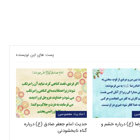
پست های این نویسنده
ین
احادیث معصومین
ا (ع) درباره خشم و
حدیث امام جعفر صادق (ع) درباره
گناه نابخشودنی