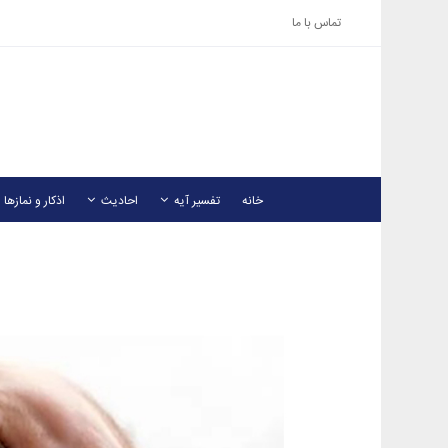
تماس با ما
خانه
تفسیر آیه
احادیث
اذکار و نمازها