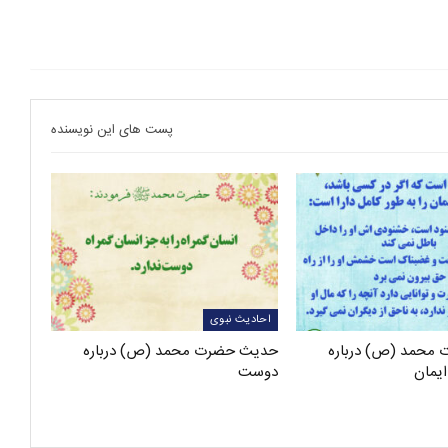
پست های این نویسنده
احادیث نبوی
محمد (ص) درباره
حدیث حضرت محمد (ص) درباره
یمان
دوست