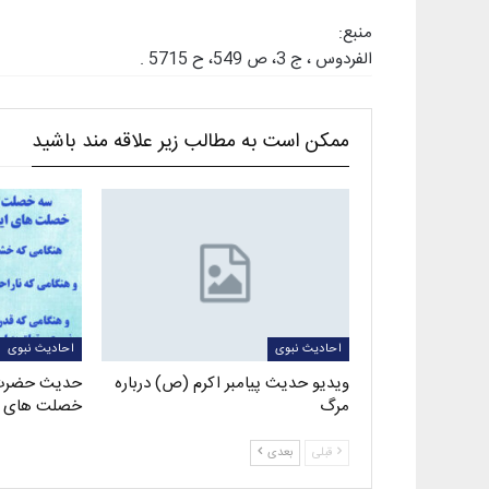
منبع:
الفردوس ، ج 3، ص 549، ح 5715 .
ممکن است به مطالب زیر علاقه مند باشید
احادیث نبوی
احادیث نبوی
ویدیو حدیث پیامبر اکرم (ص) درباره
حدیث حضرت 
مرگ
خصلت های ا
قبلی
بعدی