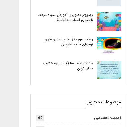
ویدیوی تصویری آموزش سوره نازعات
با صدای استاد عبدالباسط…
ویدیو سوره نازعات با صدای قاری
نوجوان حسن ظهوری
حدیث امام رضا (ع) درباره خشم و
مدارا کردن
موضوعات محبوب
احادیث معصومین
69