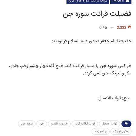
IMAGE
ثواب قرائت سوره های قرآن
فضیلت قرائت سوره جن
0
2,333
حضرت امام جعفر صادق علیه السلام فرمودند:
هر کس
سوره جن
را بسیار قرائت کند، هیچ گاه دچار چشم زخم، جادو،
مکر و نیرنگ جن نمی گردد.
منبع: ثواب الاعمال
ثواب الاعمال
ثواب قرائت قرآن
جادو و طلسم
جن
سوره جن
مکر و نیرنگ
چشم زخم