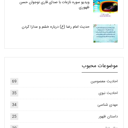
ویدیو سوره نازعات با صدای قاری نوجوان حسن
ظهوری
حدیث امام رضا (ع) درباره خشم و مدارا کردن
موضوعات محبوب
احادیث معصومین
69
احادیث نبوی
35
مهدی شناسی
34
داستان ظهور
25