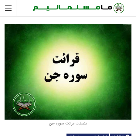
فضیلت قرائت سوره جن