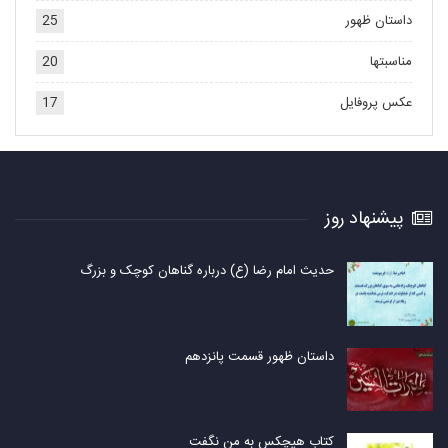
داستان ظهور
25
مناسبتها
20
عکس پروفایل
17
پیشنهاد روز
حدیث امام رضا (ع) درباره گناهان کوچک و بزرگ
داستان ظهور قسمت پانزدهم
کتاب هیچکس به من نگفت