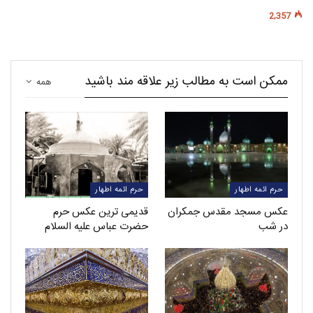
2,357
ممکن است به مطالب زیر علاقه مند باشید
همه
حرم ائمه اطهار
حرم ائمه اطهار
عکس مسجد مقدس جمکران
قدیمی ترین عکس حرم
در شب
حضرت عباس علیه السلام