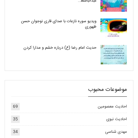
عبدالباسط…
ویدیو سوره نازعات با صدای قاری نوجوان حسن
ظهوری
حدیث امام رضا (ع) درباره خشم و مدارا کردن
موضوعات محبوب
احادیث معصومین
69
احادیث نبوی
35
مهدی شناسی
34