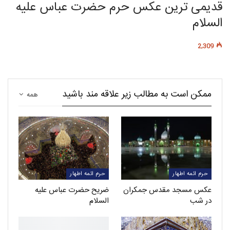
قدیمی ترین عکس حرم حضرت عباس علیه
السلام
2,309
ممکن است به مطالب زیر علاقه مند باشید
همه
حرم ائمه اطهار
حرم ائمه اطهار
عکس مسجد مقدس جمکران
ضریح حضرت عباس علیه
در شب
السلام