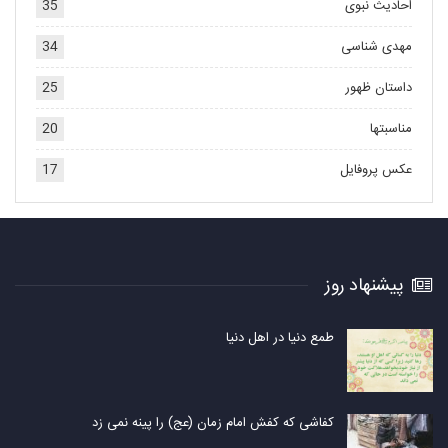
احادیث نبوی
35
مهدی شناسی
34
داستان ظهور
25
مناسبتها
20
عکس پروفایل
17
پیشنهاد روز
طمع دنیا در اهل دنیا
کفاشی که کفش امام زمان (عج) را پینه نمی زد