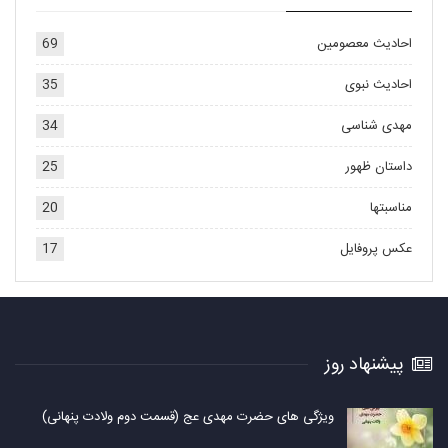
احادیث معصومین
69
احادیث نبوی
35
مهدی شناسی
34
داستان ظهور
25
مناسبتها
20
عکس پروفایل
17
پیشنهاد روز
ویژگی های حضرت مهدی عج (قسمت دوم ولادت پنهانی)