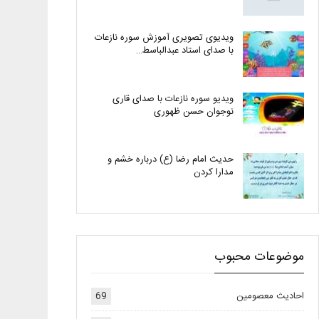
ویدیوی تصویری آموزش سوره نازعات
با صدای استاد عبدالباسط…
ویدیو سوره نازعات با صدای قاری
نوجوان حسن ظهوری
حدیث امام رضا (ع) درباره خشم و
مدارا کردن
موضوعات محبوب
احادیث معصومین
69