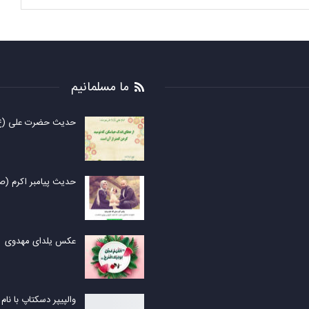
ما مسلمانیم
حدیث حضرت علی (ع) 
حدیث پیامبر اکرم (ص)
عکس یلدای مهدوی
والپیپر دسکتاپ با نا