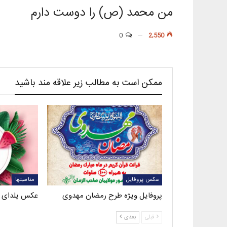
من محمد (ص) را دوست دارم
0
2,550
ممکن است به مطالب زیر علاقه مند باشید
عکس پروفایل
مناسبتها
پروفایل ویژه طرح رمضان مهدوی
عکس یلدای 
قبلی
بعدی