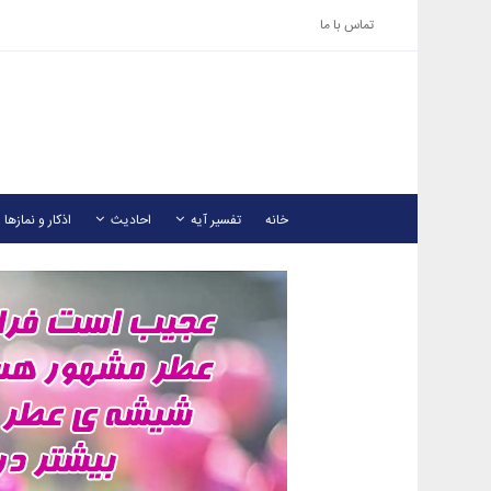
تماس با ما
خانه
تفسیر آیه
احادیث
اذکار و نمازها