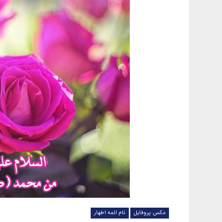
عکس پروفایل
نام ائمه اطهار