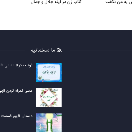
 به من نگفت
کتاب زن در آینه جلال و جمال
ما مسلمانیم
ثواب ذکر لا اله الی الل
معنی گمراه کردن ال
داستان ظهور قسمت 