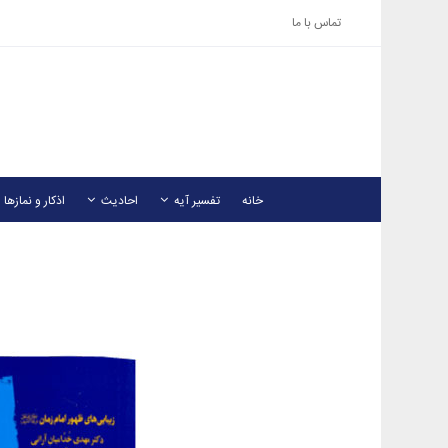
تماس با ما
خانه
تفسیر آیه
احادیث
اذکار و نمازها