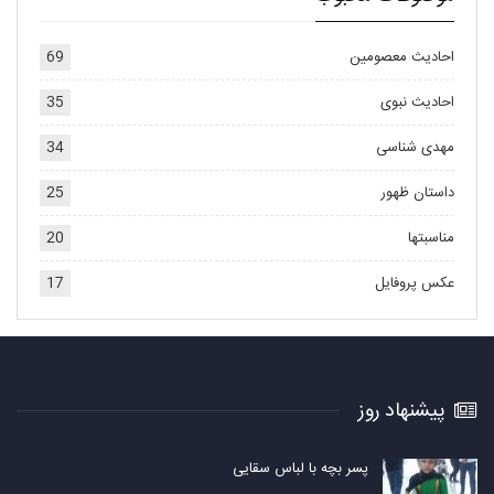
احادیث معصومین
69
احادیث نبوی
35
مهدی شناسی
34
داستان ظهور
25
مناسبتها
20
عکس پروفایل
17
پیشنهاد روز
پسر بچه با لباس سقایی