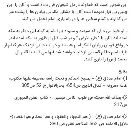
این شوقی است که خداوند در دل شیعیان قرار داده است و آنان را این
چنین بی قرار نموده است آنان با عشقی مقدس بیابان ها را پشت سر
می گذارند و تمام سختی ها را در راه یاری امام تحمل می کنند.
و تو خود می دانی که سیصد و سیزده یار امام به گونه ایی دیگر به مکه
آمده اند آنان با ” طی الارض ” و در شب قبل از ظهور به مکه آمده اند.
در واقع فرمان روایان لشکر امام هستند و در آینده ایی نزدیک هر کدام از
طرف امام حاکم قسمتی از دنیا خواهند شد آنها می آیند تا قایم آل
محمد (ص) را یاری کنند.
منابع
1)-امام صادق (ع) – یصبح احدکم و تحت راسه صحیفه علیها مکتوب؛
طاعه معروفه – کمال الدین ص654- بحارالانوار ج 52 ص305
2)-یعذف الله حجته فی قلوب الناس فیسیر….- کتاب الفتن للمروزی
ص217
3)-امام صادق (ع) – ( هم النجباء والفقهاء و هم الحکام هو القضاء)-
دلایل الامامه ص 562 الملاحم لفتن ص 380