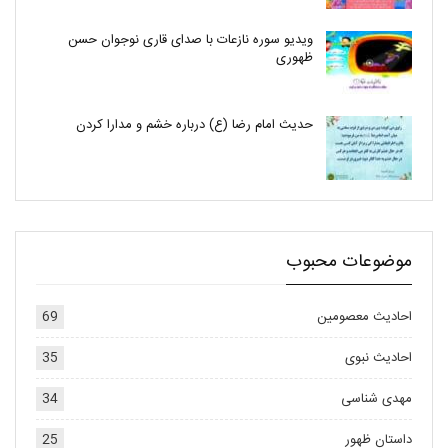
ویدیو سوره نازعات با صدای قاری نوجوان حسن
ظهوری
حدیث امام رضا (ع) درباره خشم و مدارا کردن
موضوعات محبوب
احادیث معصومین
69
احادیث نبوی
35
مهدی شناسی
34
داستان ظهور
25