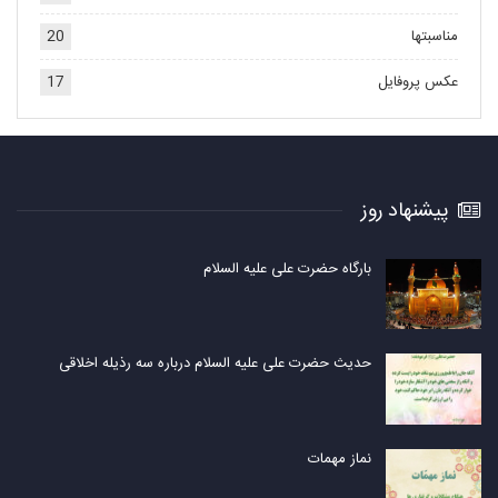
مناسبتها
20
عکس پروفایل
17
پیشنهاد روز
بارگاه حضرت علی علیه السلام
حدیث حضرت علی علیه السلام درباره سه رذیله اخلاقی
نماز مهمات