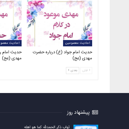
احادیث معصومین
احادیث معصوم
حدیث امام جواد (ع) درباره حضرت
حدیث امام ر
مهدی (عج)
مهدی (عج)
قبلی
بعدی
پیشنهاد روز
ثواب ذکر الحمدلله کما هو اهله