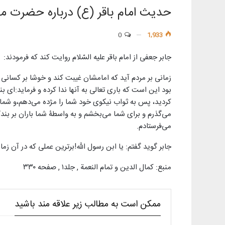
حدیث امام باقر (ع) درباره حضرت م
0
1,933
جابر جعفی از امام باقر عليه السّلام روايت كند كه فرمودند:
زمانى بر مردم آيد كه امامشان غيبت كند و خوشا بر كسانى كه
بود اين است كه بارى تعالى به آنها ندا كرده و فرمايد:اى 
كرديد، پس به ثواب نيكوى خود شما را مژده مى‌دهم،و شما ب
مى‌گذرم و براى شما مى‌بخشم و به واسطۀ شما باران بر بندگانم 
مى‌فرستادم.
جابر گويد گفتم: يا ابن رسول اللّٰه!برترين عملى كه در آن 
منبع: کمال الدين و تمام النعمة , جلد۱ , صفحه ۳۳۰
ممکن است به مطالب زیر علاقه مند باشید