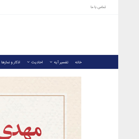
تماس با ما
خانه
تفسیر آیه
احادیث
اذکار و نمازها