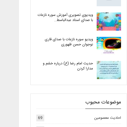
ویدیوی تصویری آموزش سوره نازعات
با صدای استاد عبدالباسط…
ویدیو سوره نازعات با صدای قاری
نوجوان حسن ظهوری
حدیث امام رضا (ع) درباره خشم و
مدارا کردن
موضوعات محبوب
احادیث معصومین
69