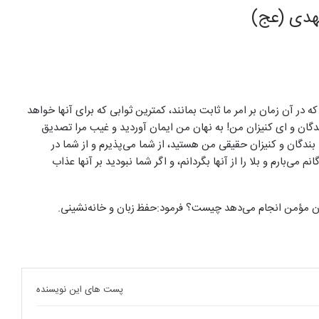
هدی (عج)
 در آن زمان بر امر ما ثابت بمانند، كمترين ثوابى كه براى آنها خواهد
بندگان و اى كنيزان من! به نهان من ايمان آورديد و غيب مرا تصديق
ندگان و كنيزان حقيقى من هستيد، از شما مى‌پذيرم و از شما در
مى‌بارم و بلا را از آنها بگردانم، و اگر شما نبوديد بر آنها عذاب
زمان مؤمن انجام مى‌دهد چيست‌؟ فرمود:حفظ‍‌ زبان و خانه‌نشينى.
پست های این نویسنده