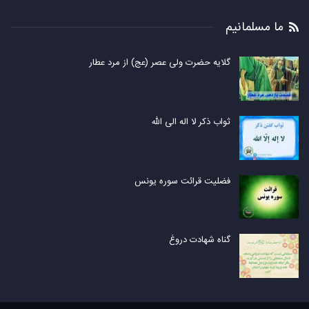
ما مسلمانیم
گلایه حضرت ولی عصر (عج) از مرد عطار
ثواب ذکر لا اله الی الله
فضلیت قرائت سوره یونس
گناه شهادت دروغ