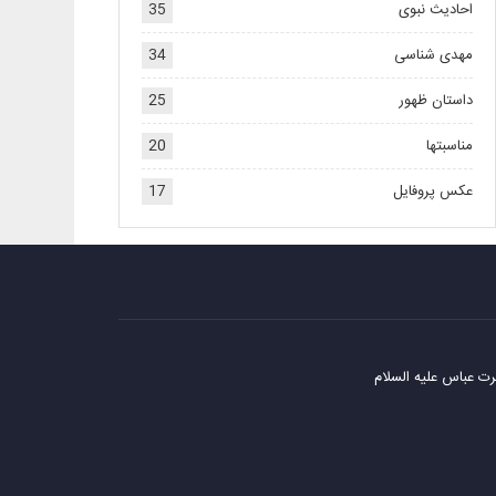
احادیث نبوی
35
مهدی شناسی
34
داستان ظهور
25
مناسبتها
20
عکس پروفایل
17
ت عباس علیه السلام