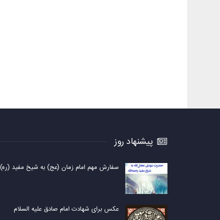
پیشنهاد روز
سفارش مهم امام زمان (عج) به شیخ مفید (ره)
عکس برای شهادت امام صادق علیه السلام