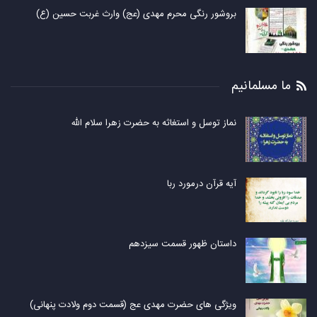
بروشور رنگی محرم مهدی (عج) وارث غربت حسین (ع)
ما مسلمانیم
نماز توسل و استغاثه به حضرت زهرا سلام الله
آیه قرآن درمورد ربا
داستان ظهور قسمت سیزدهم
ویژگی های حضرت مهدی عج (قسمت دوم ولادت پنهانی)