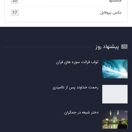
مناسبتها
20
عکس پروفایل
17
پیشنهاد روز
ثواب قرائت سوره های قرآن
رحمت خداوند پس از ناامیدی
دختر شیعه در جمکران