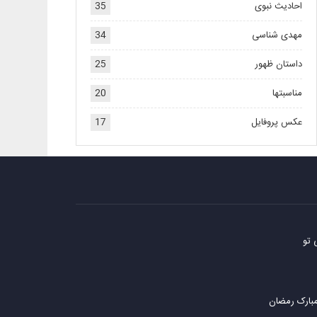
احادیث نبوی
35
مهدی شناسی
34
داستان ظهور
25
مناسبتها
20
عکس پروفایل
17
 تو
مبارک رمضان