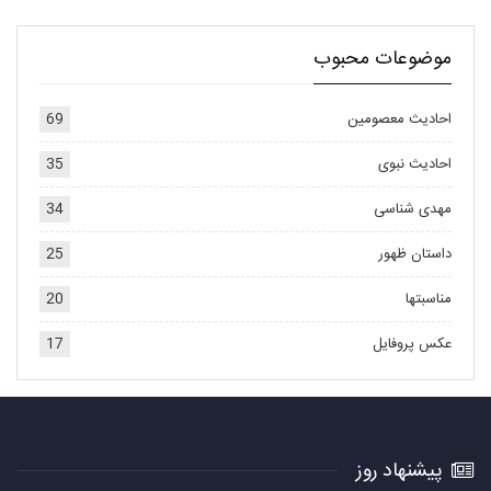
موضوعات محبوب
احادیث معصومین
69
احادیث نبوی
35
مهدی شناسی
34
داستان ظهور
25
مناسبتها
20
عکس پروفایل
17
پیشنهاد روز