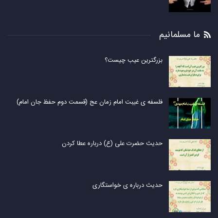
ما مسلمانیم
بزرگترین عیب چیست؟
فلسفه ی غیبت امام زمان عج (قسمت دوم حفظ جان امام)
حدیث حضرت علی (ع) درباره عطا کردن
حدیث درباره ی خواستگاری