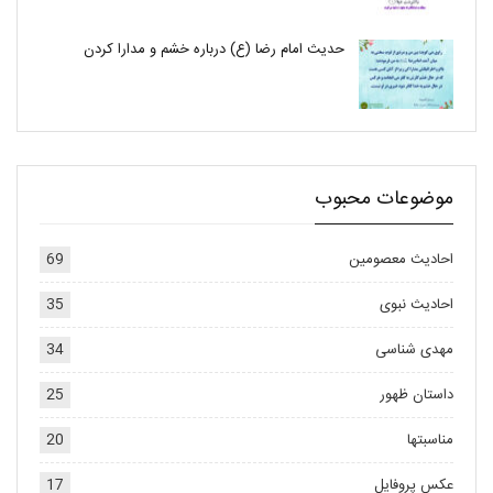
حدیث امام رضا (ع) درباره خشم و مدارا کردن
موضوعات محبوب
احادیث معصومین
69
احادیث نبوی
35
مهدی شناسی
34
داستان ظهور
25
مناسبتها
20
عکس پروفایل
17