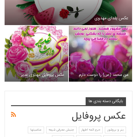
عکس یلدای مهدوی
من محمد (ص) را دوست دارم
عکس پروفایل مهدوی غدیر
بایگانی دسته بندی ها
عکس پروفایل
بنر و بروشور
حرم ائمه اطهار
جنبش معرفی شیعه
مناسبتها