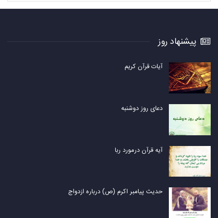
پیشنهاد روز
آیات قرآن کریم
دعای روز دوشنبه
آیه قرآن درمورد ربا
حدیث پیامبر اکرم (ص) درباره ازدواج