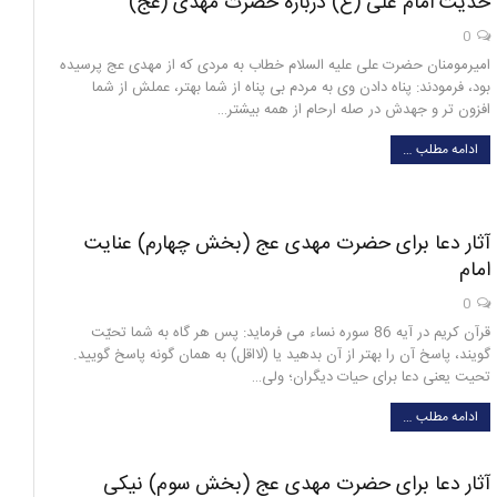
حدیث امام علی (ع) درباره حضرت مهدی (عج)
0
امیرمومنان حضرت علی علیه السلام خطاب به مردی که از مهدی عج پرسیده
بود، فرمودند: پناه دادن وی به مردم بی پناه از شما بهتر، عملش از شما
افزون تر و جهدش در صله ارحام از همه بیشتر…
ادامه مطلب …
آثار دعا برای حضرت مهدی عج (بخش چهارم) عنایت
امام
0
قرآن کریم در آیه 86 سوره نساء می فرماید: پس هر گاه به شما تحیّت
گویند، پاسخ آن را بهتر از آن بدهید یا (لااقل) به همان گونه پاسخ گویید.
تحیت یعنی دعا برای حیات دیگران؛ ولی…
ادامه مطلب …
آثار دعا برای حضرت مهدی عج (بخش سوم) نیکی