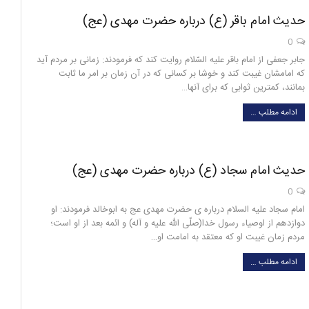
حدیث امام باقر (ع) درباره حضرت مهدی (عج)
0
جابر جعفی از امام باقر عليه السّلام روايت كند كه فرمودند: زمانى بر مردم آيد
كه امامشان غيبت كند و خوشا بر كسانى كه در آن زمان بر امر ما ثابت
بمانند، كمترين ثوابى كه براى آنها…
ادامه مطلب …
حدیث امام سجاد (ع) درباره حضرت مهدی (عج)
0
امام سجاد علیه السلام درباره ی حضرت مهدی عج به ابوخالد فرمودند: او
دوازدهم از اوصياء رسول خدا(صلّى الله عليه و آله) و ائمه بعد از او است؛
مردم زمان غيبت او كه معتقد به امامت او…
ادامه مطلب …