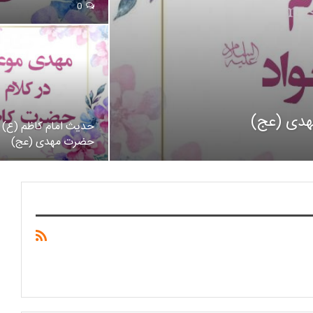
0
هدی (عج)
حدیث امام کاظم (ع) د
حضرت مهدی (عج)