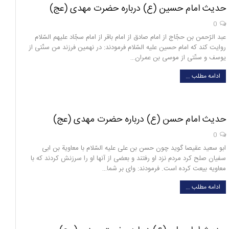
حدیث امام حسین (ع) درباره حضرت مهدی (عج)
0
عبد الرّحمن بن حجّاج از امام صادق از امام باقر از امام سجّاد عليهم السّلام
روايت كند كه امام حسين عليه السّلام فرمودند: در نهمين فرزند من سنّتى از
يوسف و سنّتى از موسى بن عمران…
ادامه مطلب …
حدیث امام حسن (ع) درباره حضرت مهدی (عج)
0
ابو سعيد عقيصا گويد چون حسن بن على عليه السّلام با معاوية بن ابى
سفيان صلح كرد مردم نزد او رفتند و بعضى از آنها او را سرزنش كردند كه با
معاويه بيعت كرده است. فرمودند: واى بر شما…
ادامه مطلب …