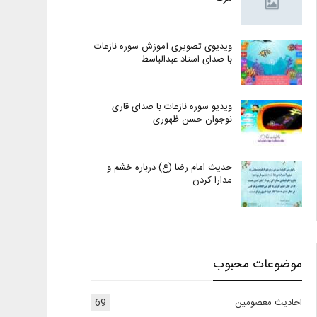
ویدیوی تصویری آموزش سوره نازعات
با صدای استاد عبدالباسط…
ویدیو سوره نازعات با صدای قاری
نوجوان حسن ظهوری
حدیث امام رضا (ع) درباره خشم و
مدارا کردن
موضوعات محبوب
احادیث معصومین
69