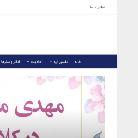
تماس با ما
خانه
تفسیر آیه
احادیث
اذکار و نمازها