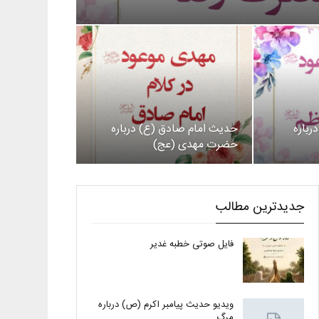
رباره
حدیث امام صادق (ع) درباره
حضرت مهدی (عج)
جدیدترین مطالب
فایل صوتی خطبه غدیر
ویدیو حدیث پیامبر اکرم (ص) درباره
مرگ