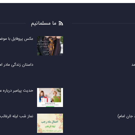
ما مسلمانیم
عکس پروفایل با موض
مد
داستان زندگی مادر ام
حدیث پیامبر درباره ع
جان امام)
نماز شب لیله الرغائب