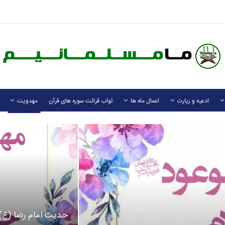
ادعیه و زیارت
اعمال ماه ها
ثواب قرائت سوره های قرآن
مهدویت
حدیث امام رضا (ع)