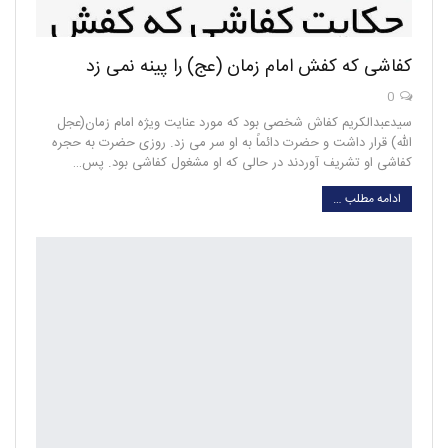
کفاشی که کفش امام زمان (عج) را پینه نمی زد
0
سیدعبدالکریم کفاش شخصی بود که مورد عنایت ویژه امام زمان(عجل
الله) قرار داشت و حضرت دائماً به او سر می زد. روزی حضرت به حجره
کفاشی او تشریف آوردند در حالی که او مشغول کفاشی بود. پس…
ادامه مطلب …