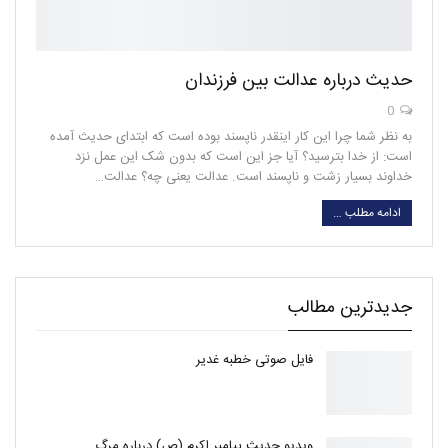
حدیث درباره عدالت بین فرزندان
0
به نظر شما چرا این کار اینقدر ناپسند بوده است که ابتدای حدیث آمده
است: از خدا بترسید؟ آیا جز این است که بدون شک این عمل نزد
خداوند بسیار زشت و ناپسند است. عدالت یعنی چه؟ عدالت…
ادامه مطلب …
جدیدترین مطالب
فایل صوتی خطبه غدیر
ویدیو حدیث پیامبر اکرم (ص) درباره مرگ