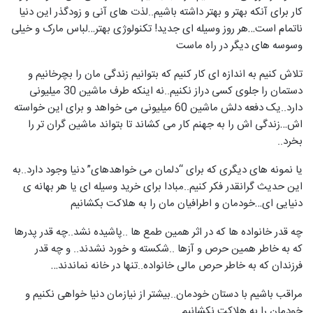
کار برای آنکه بهتر و بهتر داشته باشیم..لذت های آنی و زودگذر این دنیا
ناتمام است…هر روز وسیله ای جدید! تکنولوژی بهتر…لباس مارک و خیلی
وسوسه های دیگر در راه ماست
تلاش کنیم به اندازه ای کار کنیم که بتوانیم زندگی مان را بچرخانیم و
دستمان را جلوی کسی دراز نکنیم..نه اینکه طرف ماشین 30 میلیونی
دارد..یک دفعه دلش ماشین 60 میلیونی می خواهد و برای این خواسته
اش…زندگی اش را به جهنم کار می کشاند تا بتواند ماشین گران تر را
بخرد..
یا نمونه های دیگری که برای “دلمان می خواهدهای” دنیا وجود دارد..به
این حدیث گرانقدر فکر کنیم..مبادا برای خرید وسیله ای یا هر بهانه ی
دنیایی ای…خودمان و اطرافیان مان را به هلاکت بکشانیم
چه قدر خانواده ها که در اثر همین طمع ها ..پاشیده نشد..چه قدر پدرها
که به خاطر همین حرص و آزها ..شکسته و خورد نشدند.. و چه قدر
فرزندان که به خاطر حرص مالی خانواده..تنها در خانه نماندند…
مراقب باشیم با دستان خودمان..بیشتر از نیازمان دنیا خواهی نکنیم و
خودمان را به هلاکت نکشانیم