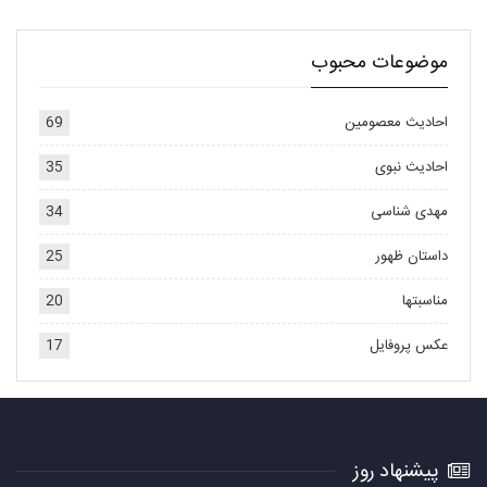
موضوعات محبوب
احادیث معصومین
69
احادیث نبوی
35
مهدی شناسی
34
داستان ظهور
25
مناسبتها
20
عکس پروفایل
17
پیشنهاد روز