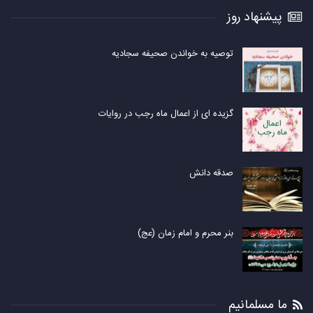
پیشنهاد روز
توصیه به خواندن صحیفه سجادیه
گزیده ای از اعمال ماه رجب در روایات
صدقه دانش
بنر محرم و امام زمان (عج)
ما مسلمانیم