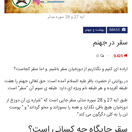
آیه 27 و 28 سوره مدثر
IMAGE
بهشت و جهنم
سقر در جهنم
0
9,425
اراده ای کنیم و نگذاریم از دوزخیان سقر باشیم..و اما سقر کجاست؟
در روايتی از حضرت باقر علیه السلام آمده است: حق تعالی جهنم را هفت
طبقه آفريده و هر طبقه نام ويژه ای دارد: طبقه ی سوم آن “سقر” است.
طبق آیه 27 و 28 سوره مدثر، سقر جایی است که “شراره ی آن دوزخ از
دوزخیان هیچ باقی نگذارد و همه را بسوزاند و محو گرداند” و ” پوست
تن را به کلی دگرگون می کند”.
سقر جایگاه چه کسانی است؟