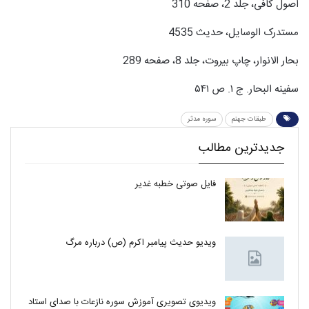
اصول کافی، جلد 2، صفحه 310
مستدرک الوسایل، حدیث 4535
بحار الانوار، چاپ بیروت، جلد 8، صفحه 289
سفینه البحار. ج ۱. ص ۵۴۱
طبقات جهنم
سوره مدثر
جدیدترین مطالب
فایل صوتی خطبه غدیر
ویدیو حدیث پیامبر اکرم (ص) درباره مرگ
ویدیوی تصویری آموزش سوره نازعات با صدای استاد