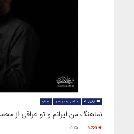
VIDEO
مداحی و مولودی
ویدئو
نماهنگ من ایرانم و تو عراقی از محم
0
3,723