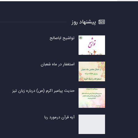
پیشنهاد روز
تواشیح اباصالح
استغفار در ماه شعبان
حدیث پیامبر اکرم (ص) درباره زبان تیز
آیه قرآن درمورد ربا