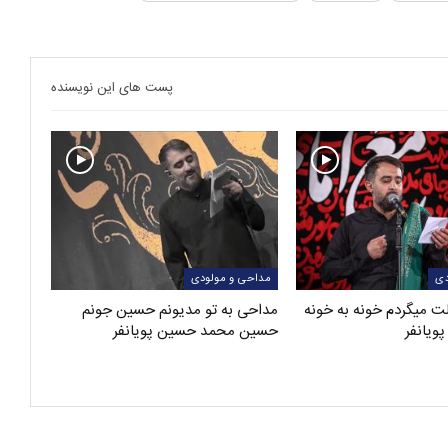
پست های این نویسنده
دی
مداحی و مولودی
ت ميگردم خونه به خونه
مداحی به تو مدیونم حسین جونم
یانفر
حسین محمد حسین پویانفر