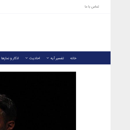
تماس با ما
خانه
تفسیر آیه
احادیث
اذکار و نمازها