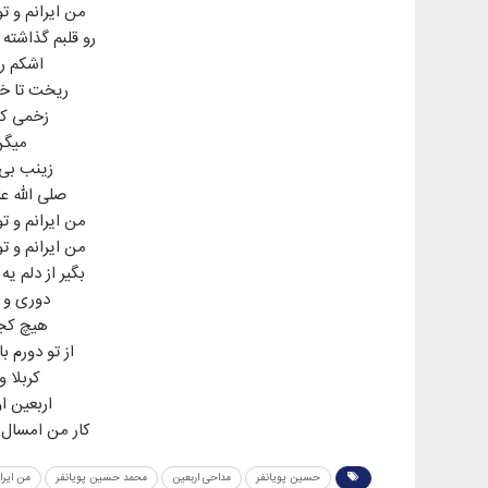
من ایرانم و ت
رو قلبم گذاشته
اشکم ر
ریخت تا خ
زخمی کر
میگن 
زینب بی 
صلی الله ع
من ایرانم و ت
من ایرانم و ت
بگیر از دلم ی
دوری و 
هیچ کجا
از تو دورم ب
کربلا 
اربعین 
کار من امسال 
حسین پویانفر
مداحی اربعین
محمد حسین پویانفر
من ایرا