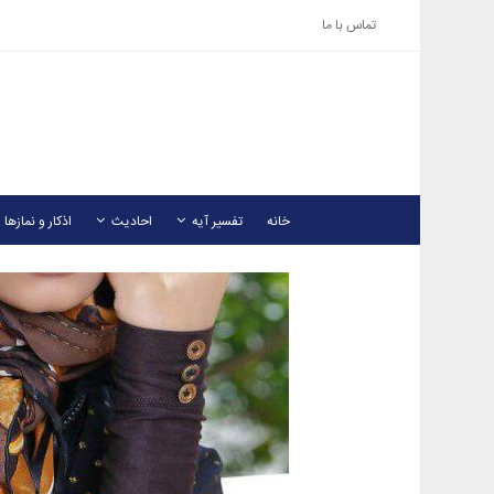
تماس با ما
خانه
تفسیر آیه
احادیث
اذکار و نمازها