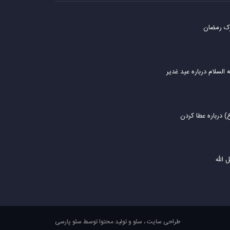
رک رمضان
السلام درباره عید غدیر
درباره عطا کردن
 الله
طراحی سایت
،
سئو
و
تولید محتوا
توسط
سئو پارسی