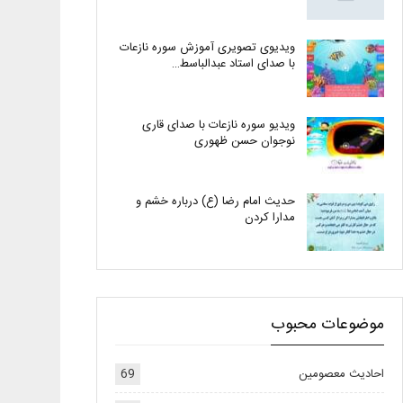
ویدیوی تصویری آموزش سوره نازعات
با صدای استاد عبدالباسط…
ویدیو سوره نازعات با صدای قاری
نوجوان حسن ظهوری
حدیث امام رضا (ع) درباره خشم و
مدارا کردن
موضوعات محبوب
احادیث معصومین
69