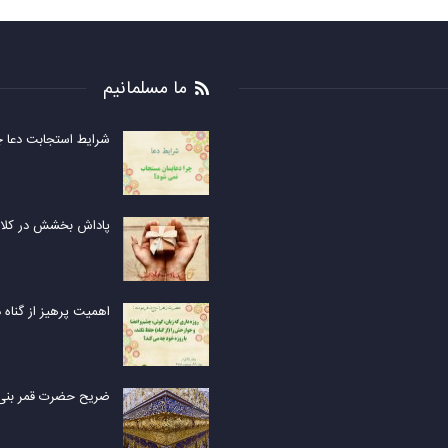
ما مسلمانیم
شرایط استجابت دعا
پاداش بخشش در کلام
اهمیت پرهیز از گناه د
ضریح حضرت قمر بنی 