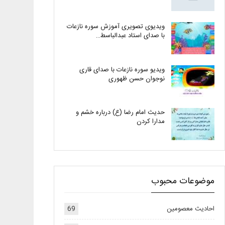
ویدیوی تصویری آموزش سوره نازعات
با صدای استاد عبدالباسط…
ویدیو سوره نازعات با صدای قاری
نوجوان حسن ظهوری
حدیث امام رضا (ع) درباره خشم و
مدارا کردن
موضوعات محبوب
احادیث معصومین
69