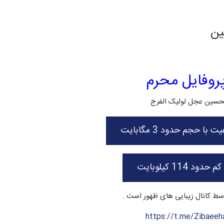
ین
وفایل محرم
حسین عجل لولیک الفرج
با حجم حدود 3 مگابایت
د 114 کیلوبایت
ط کانال زیبایی های ظهور است .
https://t.me/Zibaee