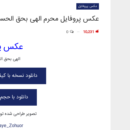
عکس پروفایل
عکس پروفایل محرم الهی بحق الحس
0
10,231
عکس پر
الهی بحق ال
دانلود نسخه با کیفیت 
دانلود با حجم کم حدو
تصویر طراحی شده توس
haye_Zohuor