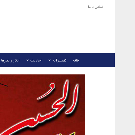
تماس با ما
خانه
تفسیر آیه
احادیث
اذکار و نمازها