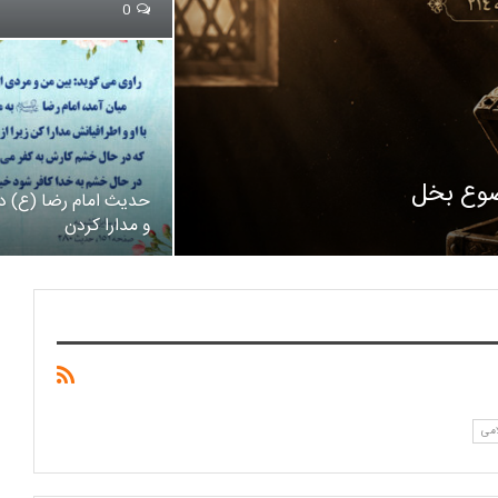
0
ضوع بخل
حدیث امام رضا (ع) د
و مدارا کردن
می