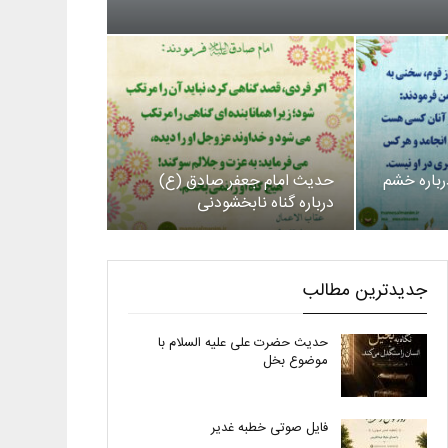
رباره خشم
حدیث امام جعفر صادق (ع)
درباره گناه نابخشودنی
جدیدترین مطالب
حدیث حضرت علی علیه السلام با
موضوع بخل
فایل صوتی خطبه غدیر