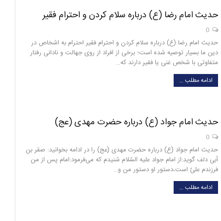
حدیث امام رضا (ع) درباره سلام کردن و احترام فقیر
0
حدیث امام رضا (ع) درباره سلام کردن و احترام فقیر احترام به اشخاص در
دین ما بسیار توصیه شده است؛ برخی از افراد از روی جهالت و نادانی رفتار
متفاوتی با شخص غنی یا فقیر دارند که…
ادامه مطلب …
حدیث امام جواد (ع) درباره حضرت مهدی (عج)
0
حدیث امام جواد (ع) درباره حضرت مهدی (عج) را در ادامه بخوانید: صقر بن
أبى دلف گويد:از امام جواد عليه السّلام شنيدم كه مى‌فرمود:امام پس از من
فرزندم علىّ‌ است،دستور او دستور من و…
ادامه مطلب …