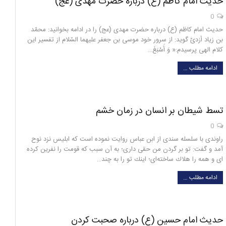
حدیث امام کاظم (ع) درباره حضرت مهدی (عج)
0
حدیث امام کاظم (ع) درباره حضرت مهدی (عج) را در ادامه بخوانید: محمّد
بن زياد أزدىّ‌ گويد: از سرور خود موسى بن جعفر عليهما السّلام از تفسير اين
كلام الهى پرسيدم:« وَ أَسْبَغَ‌…
ادامه مطلب …
تسط شیطان بر انسان در زمان خشم
0
راوندى با سلسله سندى از ابن عباس روايت نموده است كه ابليس نزد نوح
آمد و گفت: تو بر گردن من حقى دارى؛ به آن سبب كه قومت را نفرين كرده
اى و همه را هلاك ساخته‌اى؛ اينك تو را به چند…
ادامه مطلب …
حدیث امام حسین (ع) درباره صحبت کردن