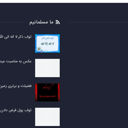
ما مسلمانیم
ثواب ذکر لا اله الی الل
عکس به مناسبت عید
فضیلت و برتری زمین 
ثواب پول قرض دادن