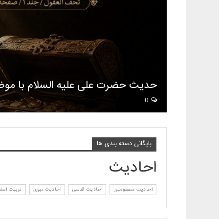
حدیث حضرت علی علیه السلام با مو
0
بایگانی دسته بندی ها
احادیث
احادیث معصومین
احادیث قدسی
احادیث نبوی
تربیت اسلا