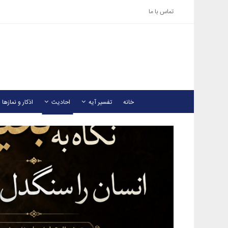
تماس با ما
خانه
تفسیر آیه
احادیث
اذکار و نمازها