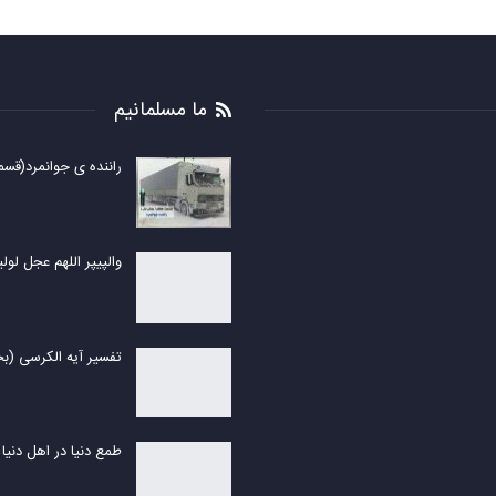
ما مسلمانیم
راننده ی جوانمرد(قس
والپیپر اللهم عجل لول
تفسیر آیه الکرسی (
طمع دنیا در اهل دنیا