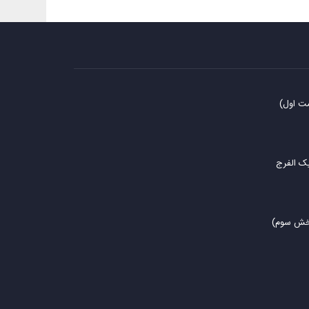
مت اول)
یک الفرج
بخش سوم)