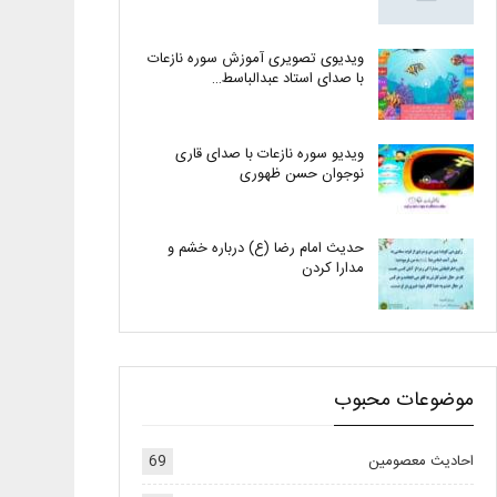
ویدیوی تصویری آموزش سوره نازعات
با صدای استاد عبدالباسط…
ویدیو سوره نازعات با صدای قاری
نوجوان حسن ظهوری
حدیث امام رضا (ع) درباره خشم و
مدارا کردن
موضوعات محبوب
احادیث معصومین
69