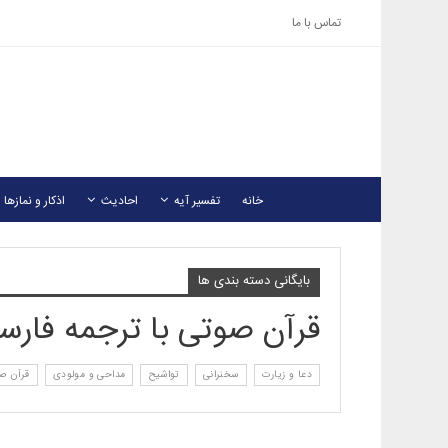
تماس با ما
خانه
تفسیر آیه
احادیث
اذکار و نمازها
بایگانی دسته بندی ها
قرآن صوتی با ترجمه فارس
دعا و زیارت
سخنرانی
تواشیح
مداحی و مولودی
قرآن ص