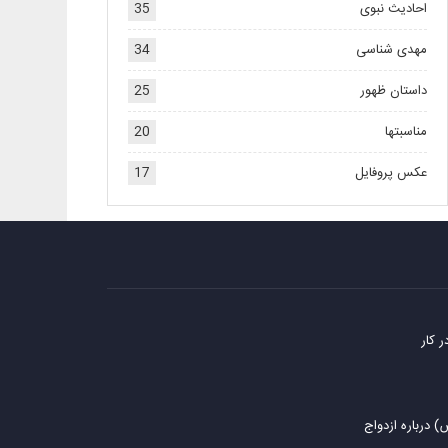
احادیث نبوی
35
مهدی شناسی
34
داستان ظهور
25
مناسبتها
20
عکس پروفایل
17
 کار
 درباره ازدواج